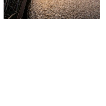
←
→
Related Portfolios